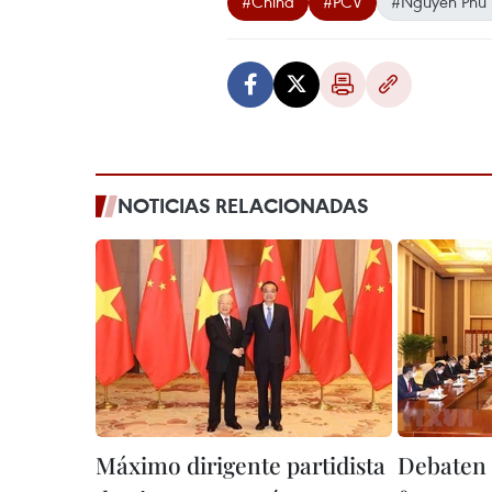
#China
#PCV
#Nguyen Phu 
NOTICIAS RELACIONADAS
Máximo dirigente partidista
Debaten 