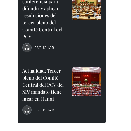
conferencia para
difundir y aplicar
resoluciones del
tercer pleno del
Comité Central del
PCV
ESCUCHAR
Actualidad: Tercer
pleno del Comité
Central del PCV del
XIV mandato tiene
lugar en Hanoi
ESCUCHAR