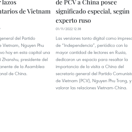
 lazos
de PCV a China posee
tarios de Vietnam
significado especial, según
experto ruso
9
01/11/2022 12:38
 general del Partido
Las versiones tanto digital como impres
e Vietnam, Nguyen Phu
de “Independencia”, periódico con la
vo hoy en esta capital una
mayor cantidad de lectores en Rusia,
i Zhanshu, presidente del
dedicaron un espacio para resaltar la
anente de la Asamblea
importancia de la visita a China del
onal de China.
secretario general del Partido Comunist
de Vietnam (PCV), Nguyen Phu Trong, y
valorar las relaciones Vietnam-China.