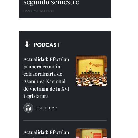
segundo semestre
07/08/2026 00:30
PODCAST
Actualidad: Efectúan
primera reunión
extraordinaria de
Asamblea Nacional
de Vietnam de la XVI
Legislatura
ESCUCHAR
Actualidad: Efectúan