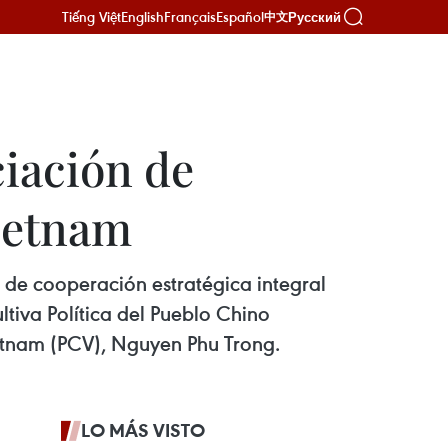
Tiếng Việt
English
Français
Español
Русский
中文
ciación de
Vietnam
n de cooperación estratégica integral
tiva Política del Pueblo Chino
ietnam (PCV), Nguyen Phu Trong.
LO MÁS VISTO