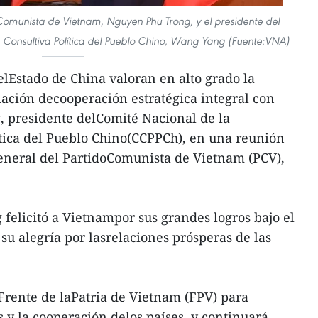
o Comunista de Vietnam, Nguyen Phu Trong, y el presidente del
 Consultiva Política del Pueblo Chino, Wang Yang (Fuente:VNA)
 elEstado de China valoran en alto grado la
iación decooperación estratégica integral con
 presidente delComité Nacional de la
tica del Pueblo Chino(CCPPCh), en una reunión
general del PartidoComunista de Vietnam (PCV),
felicitó a Vietnampor sus grandes logros bajo el
su alegría por lasrelaciones prósperas de las
Frente de laPatria de Vietnam (FPV) para
s y la cooperación delos países, y continuará