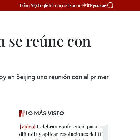
Tiếng Việt
English
Français
Español
Русский
中文
m se reúne con
oy en Beijing una reunión con el primer
LO MÁS VISTO
Celebran conferencia para
difundir y aplicar resoluciones del III