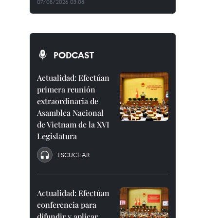
07/08/2026 03:08
PODCAST
Actualidad: Efectúan
primera reunión
extraordinaria de
Asamblea Nacional
de Vietnam de la XVI
Legislatura
ESCUCHAR
Actualidad: Efectúan
conferencia para
difundir y aplicar