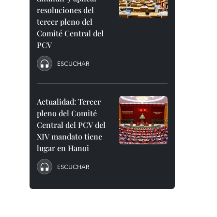
resoluciones del
tercer pleno del
Comité Central del
PCV
ESCUCHAR
Actualidad: Tercer
pleno del Comité
Central del PCV del
XIV mandato tiene
lugar en Hanoi
ESCUCHAR