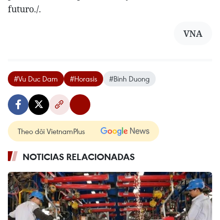
futuro./.
VNA
#Vu Duc Dam
#Horasis
#Binh Duong
Theo dõi VietnamPlus
NOTICIAS RELACIONADAS