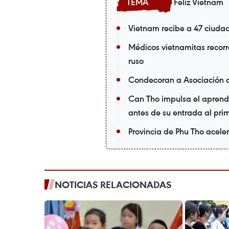
Feliz Vietnam
Vietnam recibe a 47 ciuda
Médicos vietnamitas recorr
ruso
Condecoran a Asociación 
Can Tho impulsa el aprendi
antes de su entrada al pri
Provincia de Phu Tho acele
NOTICIAS RELACIONADAS