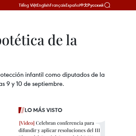
Tiếng Việt
English
Français
Español
Русский
中文
otética de la
otección infantil como diputados de la
s 9 y 10 de septiembre.
LO MÁS VISTO
Celebran conferencia para
difundir y aplicar resoluciones del III