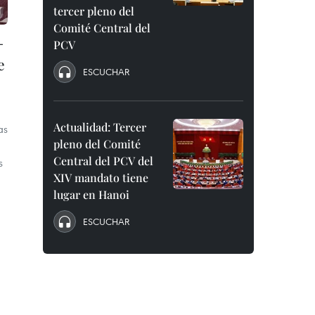
tercer pleno del
Comité Central del
–
PCV
e
ESCUCHAR
Actualidad: Tercer
as
pleno del Comité
Central del PCV del
s
XIV mandato tiene
lugar en Hanoi
ESCUCHAR