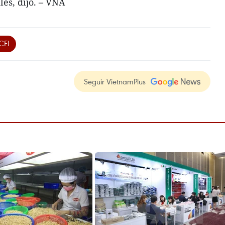
es, dijo. – VNA
CFI
Seguir VietnamPlus