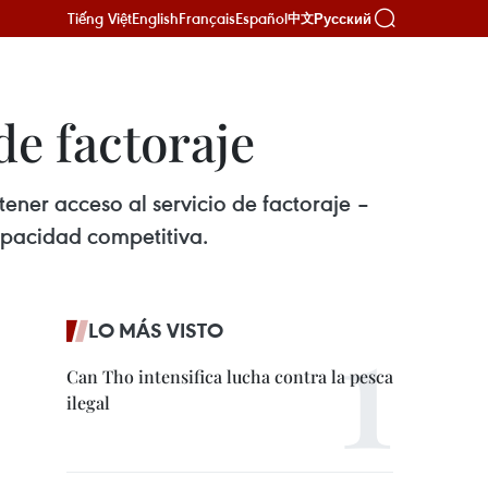
Tiếng Việt
English
Français
Español
Русский
中文
e factoraje
er acceso al servicio de factoraje –
apacidad competitiva.
LO MÁS VISTO
Can Tho intensifica lucha contra la pesca
ilegal