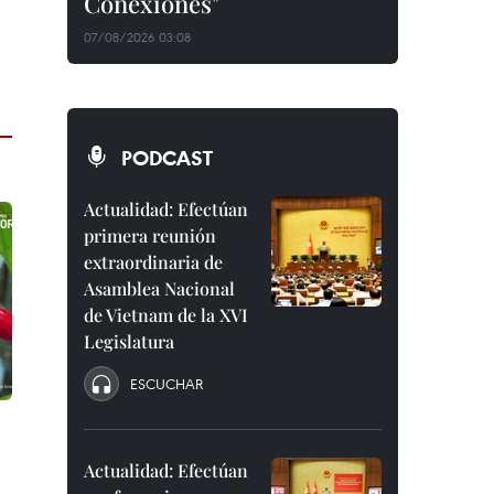
Conexiones"
07/08/2026 03:08
PODCAST
Actualidad: Efectúan
primera reunión
extraordinaria de
Asamblea Nacional
de Vietnam de la XVI
Legislatura
ESCUCHAR
Actualidad: Efectúan