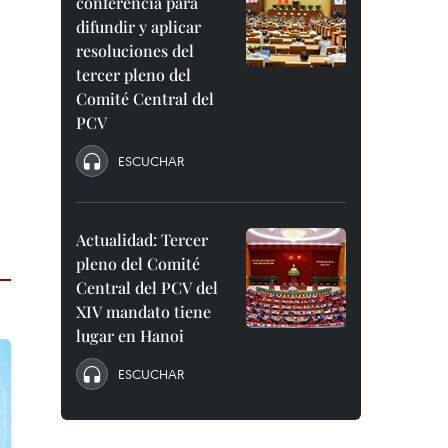
conferencia para
difundir y aplicar
resoluciones del
tercer pleno del
Comité Central del
PCV
ESCUCHAR
Actualidad: Tercer
pleno del Comité
Central del PCV del
XIV mandato tiene
lugar en Hanoi
ESCUCHAR