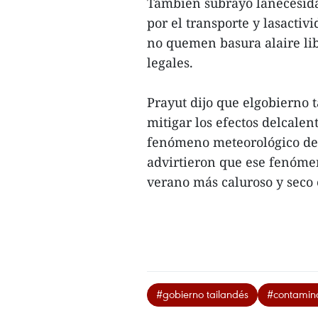
También subrayó lanecesida
por el transporte y lasactivi
no quemen basura alaire lib
legales.
Prayut dijo que elgobierno
mitigar los efectos delcale
fenómeno meteorológico de 
advirtieron que ese fenóme
verano más caluroso y seco 
#gobierno tailandés
#contamina