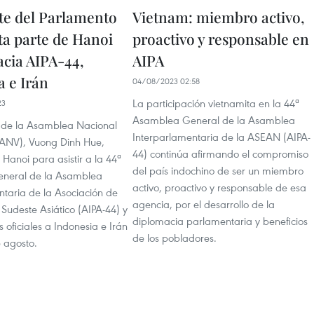
te del Parlamento
Vietnam: miembro activo,
ta parte de Hanoi
proactivo y responsable en
cia AIPA-44,
AIPA
a e Irán
04/08/2023 02:58
La participación vietnamita en la 44ª
23
Asamblea General de la Asamblea
e de la Asamblea Nacional
Interparlamentaria de la ASEAN (AIPA-
ANV), Vuong Dinh Hue,
44) continúa afirmando el compromiso
 Hanoi para asistir a la 44ª
del país indochino de ser un miembro
neral de la Asamblea
activo, proactivo y responsable de esa
ntaria de la Asociación de
agencia, por el desarrollo de la
Sudeste Asiático (AIPA-44) y
diplomacia parlamentaria y beneficios
as oficiales a Indonesia e Irán
de los pobladores.
e agosto.