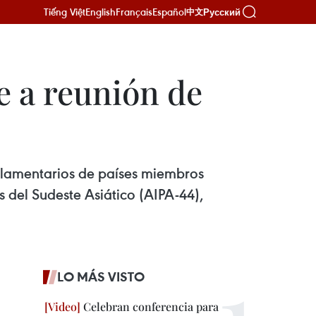
Tiếng Việt
English
Français
Español
Русский
中文
e a reunión de
arlamentarios de países miembros
del Sudeste Asiático (AIPA-44),
LO MÁS VISTO
Celebran conferencia para