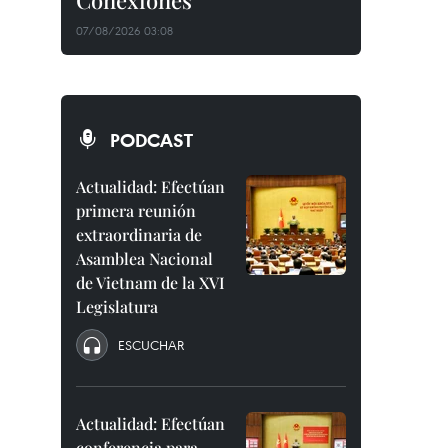
Conexiones"
07/08/2026 03:08
PODCAST
Actualidad: Efectúan
primera reunión
extraordinaria de
Asamblea Nacional
de Vietnam de la XVI
Legislatura
ESCUCHAR
Actualidad: Efectúan
conferencia para