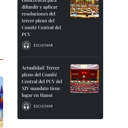
difundir y aplicar
resoluciones del
tercer pleno del
Comité Central del
PCV
ESCUCHAR
Actualidad: Tercer
pleno del Comité
Central del PCV del
XIV mandato tiene
lugar en Hanoi
ESCUCHAR