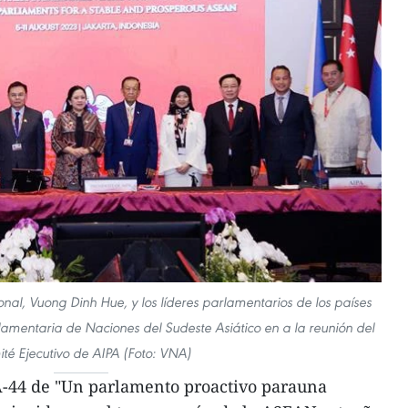
nal, Vuong Dinh Hue, y los líderes parlamentarios de los países
mentaria de Naciones del Sudeste Asiático en a la reunión del
té Ejecutivo de AIPA (Foto: VNA)
PA-44 de "Un parlamento proactivo parauna