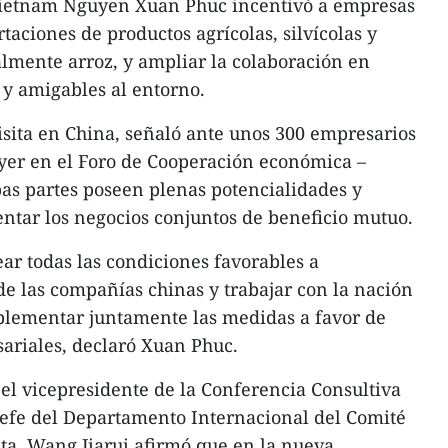
Vietnam Nguyen Xuan Phuc incentivó a empresas
aciones de productos agrícolas, silvícolas y
almente arroz, y ampliar la colaboración en
 y amigables al entorno.
visita en China, señaló ante unos 300 empresarios
ayer en el Foro de Cooperación económica –
as partes poseen plenas potencialidades y
ntar los negocios conjuntos de beneficio mutuo.
ear todas las condiciones favorables a
 de las compañías chinas y trabajar con la nación
mplementar juntamente las medidas a favor de
riales, declaró Xuan Phuc.
 el vicepresidente de la Conferencia Consultiva
 jefe del Departamento Internacional del Comité
ta, Wang Jiarui afirmó que en la nueva