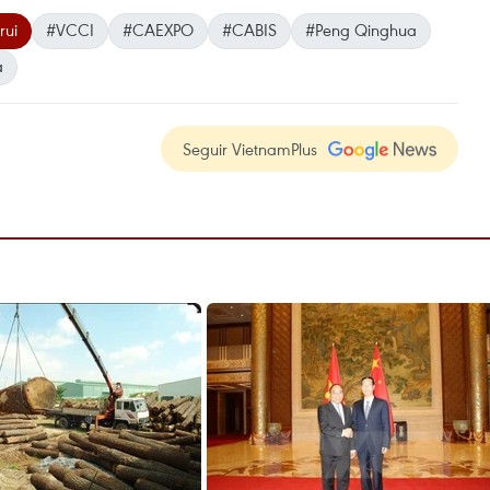
rui
#VCCI
#CAEXPO
#CABIS
#Peng Qinghua
a
Seguir VietnamPlus