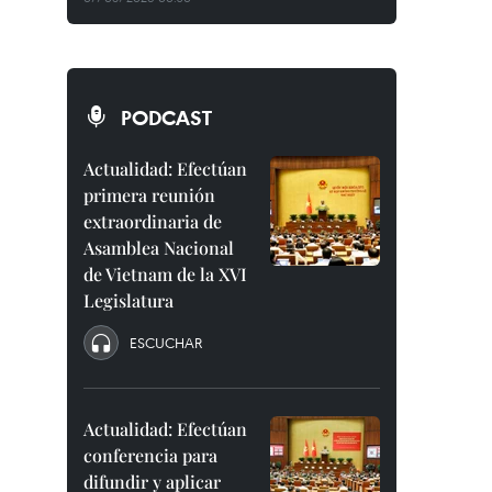
PODCAST
Actualidad: Efectúan
primera reunión
extraordinaria de
Asamblea Nacional
de Vietnam de la XVI
Legislatura
ESCUCHAR
Actualidad: Efectúan
conferencia para
difundir y aplicar