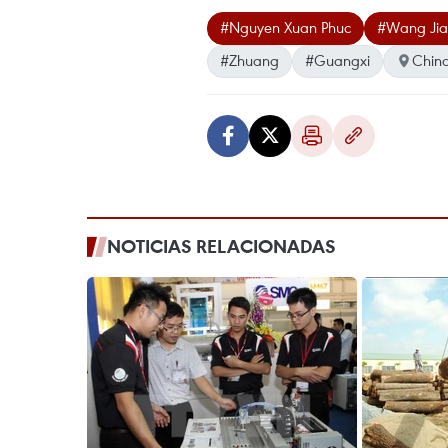
#Nguyen Xuan Phuc
#Wang Jia
#Zhuang
#Guangxi
Chin
NOTICIAS RELACIONADAS