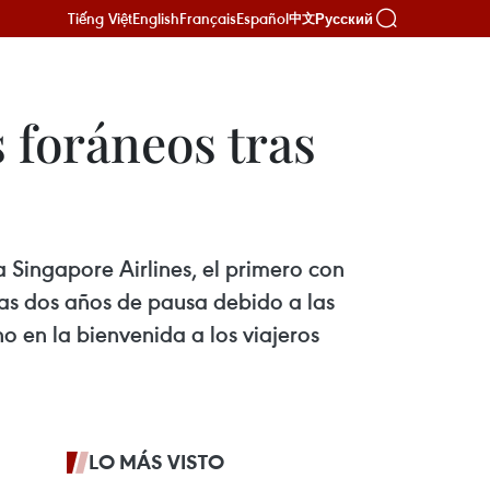
Tiếng Việt
English
Français
Español
Русский
中文
 foráneos tras
a Singapore Airlines, el primero con
tras dos años de pausa debido a las
 en la bienvenida a los viajeros
LO MÁS VISTO