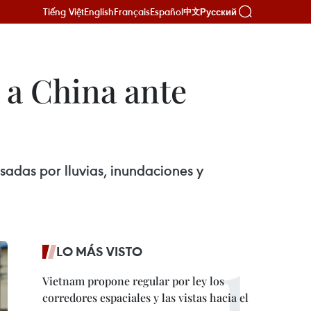
Tiếng Việt
English
Français
Español
Русский
中文
 a China ante
sadas por lluvias, inundaciones y
LO MÁS VISTO
Vietnam propone regular por ley los
corredores espaciales y las vistas hacia el