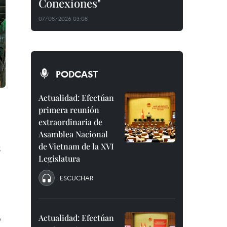
Conexiones"
07/08/2026 03:08
PODCAST
Actualidad: Efectúan
primera reunión
extraordinaria de
Asamblea Nacional
s
de Vietnam de la XVI
Legislatura
ESCUCHAR
Actualidad: Efectúan
e