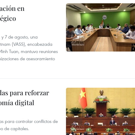
ación en
tégico
6 y 7 de agosto, una
ietnam (VASS), encabezada
a Minh Tuan, mantuvo reuniones
anizaciones de asesoramiento
as para reforzar
mía digital
 para controlar conflictos de
eo de capitales.