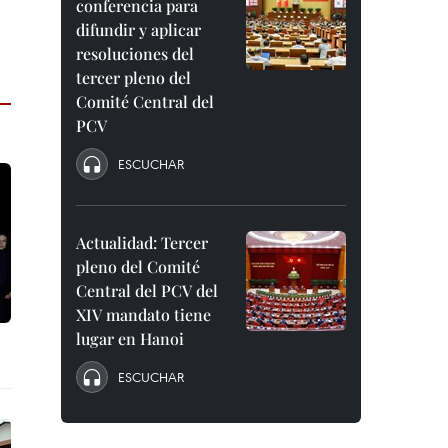
conferencia para
difundir y aplicar
resoluciones del
tercer pleno del
Comité Central del
PCV
ESCUCHAR
Actualidad: Tercer
pleno del Comité
Central del PCV del
XIV mandato tiene
lugar en Hanoi
ESCUCHAR