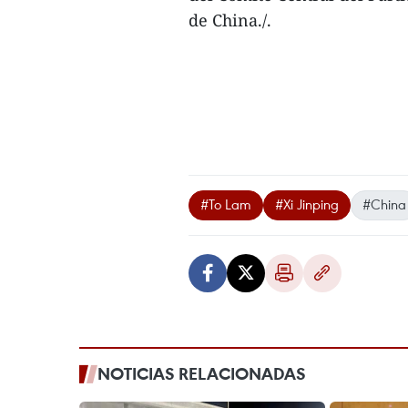
de China./.
#To Lam
#Xi Jinping
#China
NOTICIAS RELACIONADAS