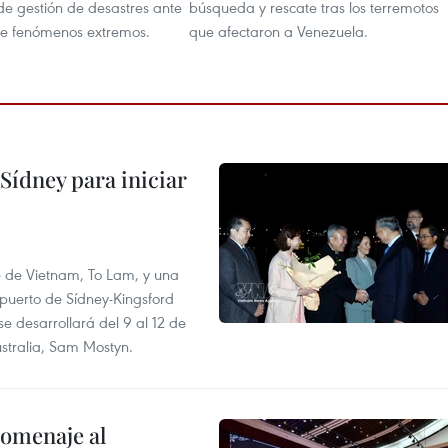
de gestión de desastres ante
búsqueda y rescate tras los terremotos
e fenómenos extremos.
que afectaron a Venezuela.
Sídney para iniciar
te de Vietnam, To Lam, y una
opuerto de Sídney-Kingsford
se desarrollará del 9 al 12 de
stralia, Sam Mostyn.
homenaje al