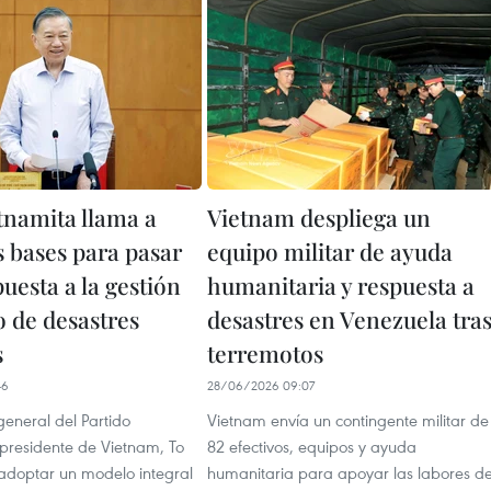
tnamita llama a
Vietnam despliega un
s bases para pasar
equipo militar de ayuda
puesta a la gestión
humanitaria y respuesta a
o de desastres
desastres en Venezuela tra
s
terremotos
46
28/06/2026 09:07
 general del Partido
Vietnam envía un contingente militar de
presidente de Vietnam, To
82 efectivos, equipos y ayuda
 adoptar un modelo integral
humanitaria para apoyar las labores d