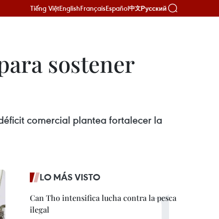
Tiếng Việt
English
Français
Español
Русский
中文
para sostener
ficit comercial plantea fortalecer la
LO MÁS VISTO
Can Tho intensifica lucha contra la pesca
ilegal