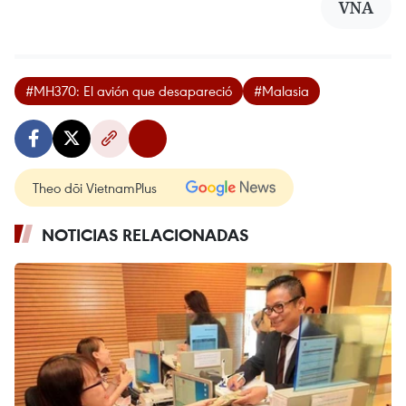
VNA
#MH370: El avión que desapareció
#Malasia
Theo dõi VietnamPlus
NOTICIAS RELACIONADAS