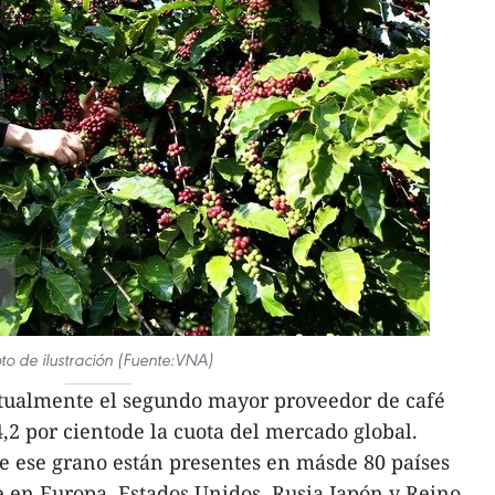
to de ilustración (Fuente:VNA)
tualmente el segundo mayor proveedor de café
,2 por cientode la cuota del mercado global.
e ese grano están presentes en másde 80 países
te en Europa, Estados Unidos, Rusia,Japón y Reino