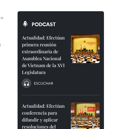
 a
PODCAST
Actualidad: Efectúan
primera reunión
l
extraordinaria de
Asamblea Nacional
de Vietnam de la XVI
Legislatura
ESCUCHAR
Actualidad: Efectúan
conferencia para
difundir y aplicar
resoluciones del