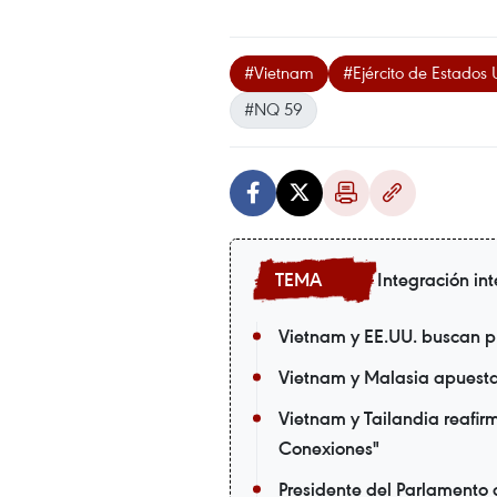
#Vietnam
#Ejército de Estados U
#NQ 59
Integración in
Vietnam y EE.UU. buscan p
Vietnam y Malasia apuestan
Vietnam y Tailandia reafir
Conexiones"
Presidente del Parlamento