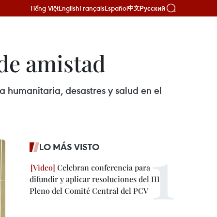
Tiếng Việt
English
Français
Español
Русский
中文
 de amistad
a humanitaria, desastres y salud en el
LO MÁS VISTO
Celebran conferencia para
difundir y aplicar resoluciones del III
Pleno del Comité Central del PCV