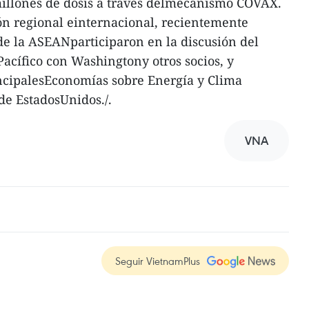
millones de dosis a través delmecanismo COVAX.
ón regional einternacional, recientemente
 de la ASEANparticiparon en la discusión del
cífico con Washingtony otros socios, y
rincipalesEconomías sobre Energía y Clima
de EstadosUnidos./.
VNA
Seguir VietnamPlus