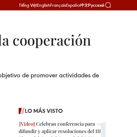
Tiếng Việt
English
Français
Español
Русский
中文
la cooperación
objetivo de promover actividades de
LO MÁS VISTO
Celebran conferencia para
difundir y aplicar resoluciones del III