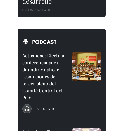
desarrollo
05/08/2026 04:31
PODCAST
Actualidad: Efectúan
conferencia para
difundir y aplicar
resoluciones del
tercer pleno del
Comité Central del
PCV
ESCUCHAR