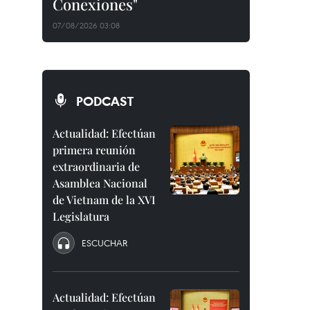
Conexiones"
07/08/2026 03:08
PODCAST
Actualidad: Efectúan
primera reunión
extraordinaria de
Asamblea Nacional
de Vietnam de la XVI
Legislatura
ESCUCHAR
Actualidad: Efectúan