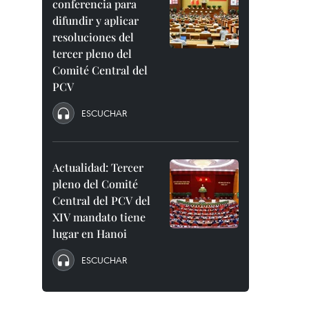
conferencia para
difundir y aplicar
resoluciones del
tercer pleno del
Comité Central del
PCV
ESCUCHAR
Actualidad: Tercer
pleno del Comité
Central del PCV del
XIV mandato tiene
lugar en Hanoi
ESCUCHAR