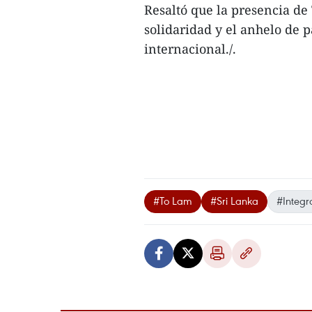
Resaltó que la presencia de
solidaridad y el anhelo de p
internacional./.
#To Lam
#Sri Lanka
#Integr