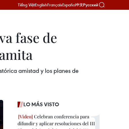
Tiếng Việt
English
Français
Español
Русский
中文
va fase de
namita
stórica amistad y los planes de
LO MÁS VISTO
Celebran conferencia para
difundir y aplicar resoluciones del III