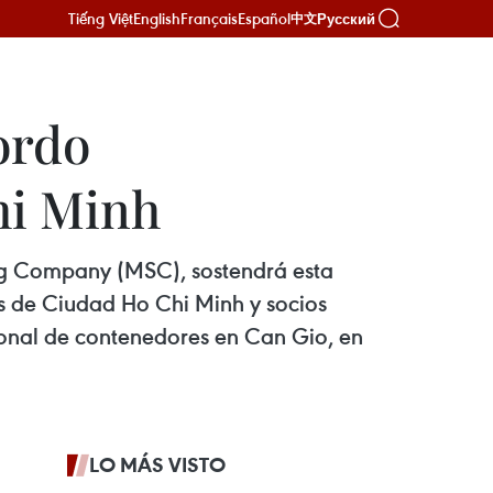
Tiếng Việt
English
Français
Español
Русский
中文
ordo
hi Minh
ing Company (MSC), sostendrá esta
es de Ciudad Ho Chi Minh y socios
cional de contenedores en Can Gio, en
LO MÁS VISTO