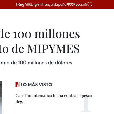
Tiếng Việt
English
Français
Español
Русский
中文
e 100 millones
nto de MIPYMES
amo de 100 millones de dólares
LO MÁS VISTO
Can Tho intensifica lucha contra la pesca
ilegal