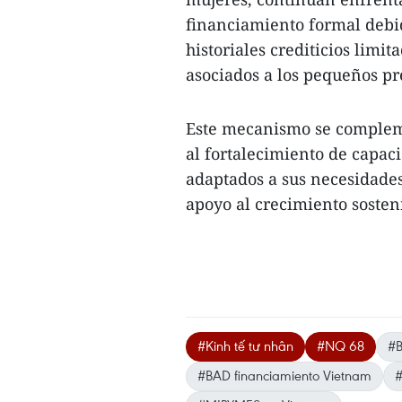
financiamiento formal debid
historiales crediticios limi
asociados a los pequeños pre
Este mecanismo se compleme
al fortalecimiento de capaci
adaptados a sus necesidades
apoyo al crecimiento sosten
#Kinh tế tư nhân
#NQ 68
#B
#BAD financiamiento Vietnam
#