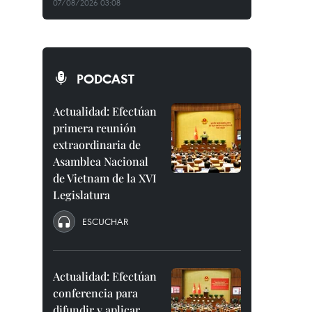
07/08/2026 03:08
PODCAST
Actualidad: Efectúan
primera reunión
extraordinaria de
Asamblea Nacional
de Vietnam de la XVI
Legislatura
ESCUCHAR
Actualidad: Efectúan
conferencia para
difundir y aplicar