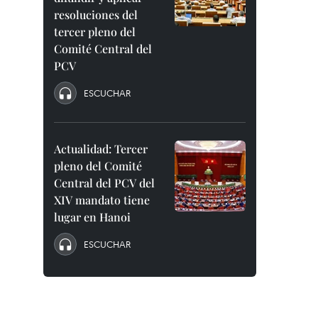
resoluciones del
tercer pleno del
Comité Central del
PCV
ESCUCHAR
Actualidad: Tercer
pleno del Comité
Central del PCV del
XIV mandato tiene
lugar en Hanoi
ESCUCHAR