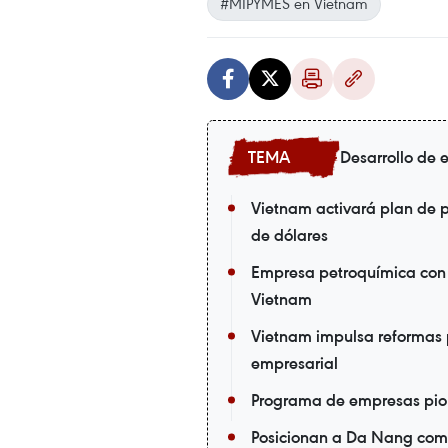
#MIPYMES en Vietnam
Desarrollo de
Vietnam activará plan de p
de dólares
Empresa petroquímica con i
Vietnam
Vietnam impulsa reformas pa
empresarial
Programa de empresas pio
Posicionan a Da Nang como 