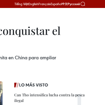
Tiếng Việt
English
Français
Español
Русский
中文
conquistar el
ita en China para ampliar
LO MÁS VISTO
Can Tho intensifica lucha contra la pesca
ilegal