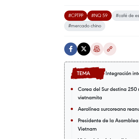
#CPTPP
#NQ 59
#café de es
#mercado chino
Integración in
Corea del Sur destina 250 m
vietnamita
Aerolínea surcoreana rean
Presidente de la Asamblea 
Vietnam