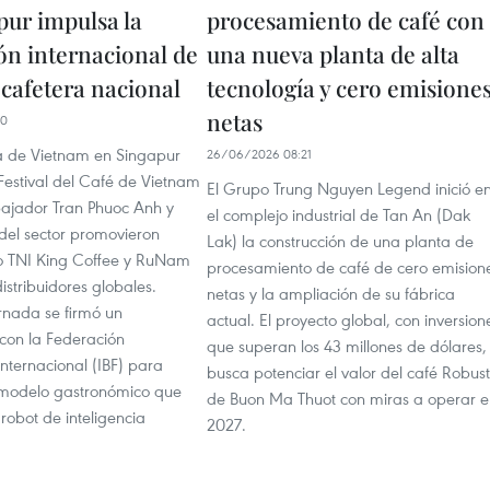
pur impulsa la
procesamiento de café con
ón internacional de
una nueva planta de alta
 cafetera nacional
tecnología y cero emisione
netas
10
 de Vietnam en Singapur
26/06/2026 08:21
Festival del Café de Vietnam
El Grupo Trung Nguyen Legend inició e
ajador Tran Phuoc Anh y
el complejo industrial de Tan An (Dak
del sector promovieron
Lak) la construcción de una planta de
 TNI King Coffee y RuNam
procesamiento de café de cero emision
istribuidores globales.
netas y la ampliación de su fábrica
rnada se firmó un
actual. El proyecto global, con inversion
on la Federación
que superan los 43 millones de dólares,
nternacional (IBF) para
busca potenciar el valor del café Robus
 modelo gastronómico que
de Buon Ma Thuot con miras a operar e
 robot de inteligencia
2027.