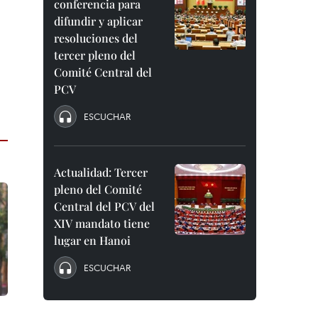
conferencia para
difundir y aplicar
resoluciones del
tercer pleno del
Comité Central del
PCV
ESCUCHAR
Actualidad: Tercer
pleno del Comité
Central del PCV del
XIV mandato tiene
lugar en Hanoi
ESCUCHAR