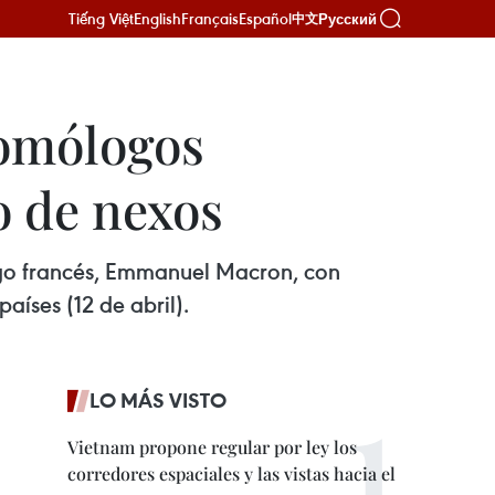
Tiếng Việt
English
Français
Español
Русский
中文
homólogos
o de nexos
logo francés, Emmanuel Macron, con
aíses (12 de abril).
LO MÁS VISTO
Vietnam propone regular por ley los
corredores espaciales y las vistas hacia el