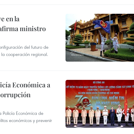
e en la
afirma ministro
onfiguración del futuro de
 la cooperación regional.
licía Económica a
 corrupción
la Policía Económica de
elitos económicos y prevenir