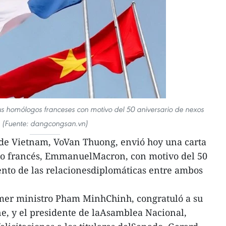
sus homólogos franceses con motivo del 50 aniversario de nexos
(Fuente: dangcongsan.vn)
 de Vietnam, VoVan Thuong, envió hoy una carta
ogo francés, EmmanuelMacron, con motivo del 50
ento de las relacionesdiplomáticas entre ambos
imer ministro Pham MinhChinh, congratuló a su
ne, y el presidente de laAsamblea Nacional,