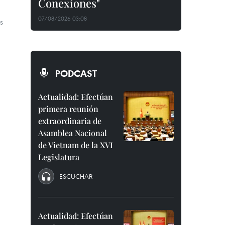
Conexiones"
07/08/2026 03:08
s
PODCAST
Actualidad: Efectúan
primera reunión
extraordinaria de
Asamblea Nacional
de Vietnam de la XVI
Legislatura
ESCUCHAR
Actualidad: Efectúan