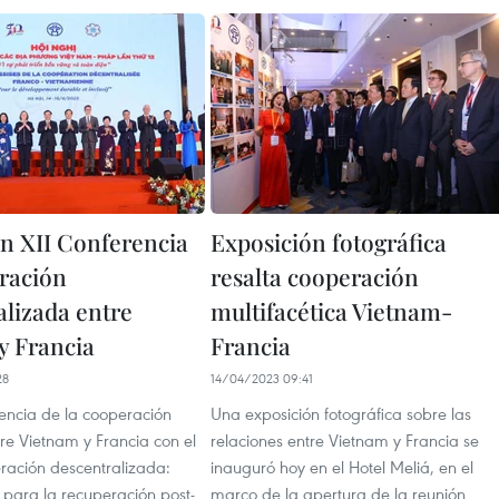
n XII Conferencia
Exposición fotográfica
ración
resalta cooperación
alizada entre
multifacética Vietnam-
y Francia
Francia
28
14/04/2023 09:41
rencia de la cooperación
Una exposición fotográfica sobre las
tre Vietnam y Francia con el
relaciones entre Vietnam y Francia se
ación descentralizada:
inauguró hoy en el Hotel Meliá, en el
 para la recuperación post-
marco de la apertura de la reunión