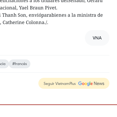
licitaciones a los titulares delSenado, Gerard
acional, Yael Braun Pivet.
ui Thanh Son, envióparabienes a la ministra de
, Catherine Colonna./.
VNA
cia
#francés
Seguir VietnamPlus