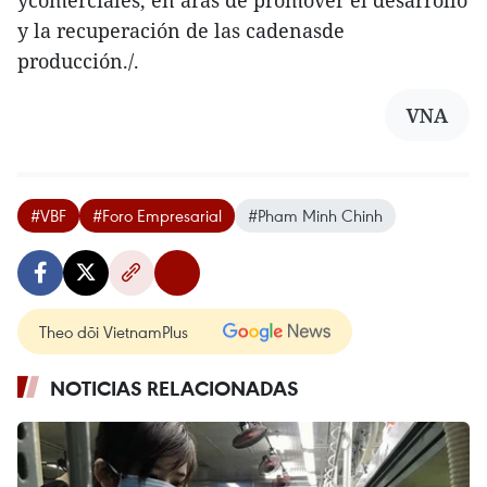
ycomerciales, en aras de promover el desarrollo
y la recuperación de las cadenasde
producción./.
VNA
#VBF
#Foro Empresarial
#Pham Minh Chinh
Theo dõi VietnamPlus
NOTICIAS RELACIONADAS