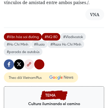
vínculos de amistad entre ambos países./.
VNA
#Văn hóa soi đường
#NQ 80
#Vladivostok
#Ho Chi Minh
#Rusia
#Plaza Ho Chi Minh
#parada de autobús
Theo dõi VietnamPlus
Cultura iluminando el camino