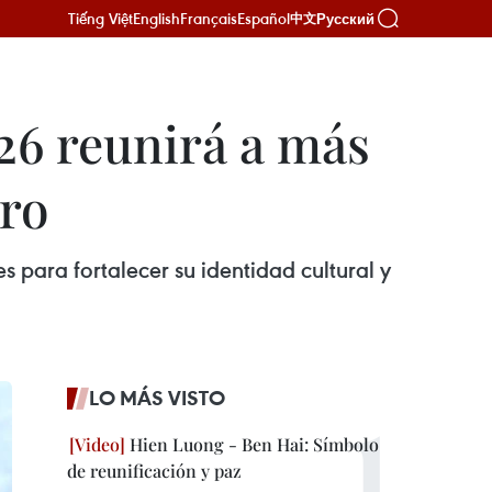
Tiếng Việt
English
Français
Español
Русский
中文
6 reunirá a más
ero
para fortalecer su identidad cultural y
LO MÁS VISTO
Hien Luong - Ben Hai: Símbolo
de reunificación y paz