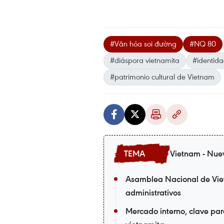
#Văn hóa soi đường
#NQ 80
#diáspora vietnamita
#identida
#patrimonio cultural de Vietnam
Vietnam - Nue
Asamblea Nacional de Viet
administrativos
Mercado interno, clave par