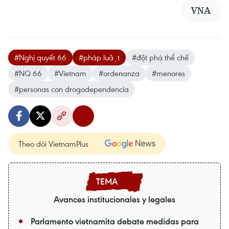
VNA
#Nghị quyết 66
#pháp luật
#đột phá thể chế
#NQ 66
#Vietnam
#ordenanza
#menores
#personas con drogodependencia
Theo dõi VietnamPlus
Avances institucionales y legales
Parlamento vietnamita debate medidas para