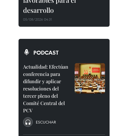
favorables para el
desarrollo
05/08/2026 04:31
PODCAST
Actualidad: Efectúan
conferencia para
difundir y aplicar
resoluciones del
tercer pleno del
Comité Central del
PCV
ESCUCHAR