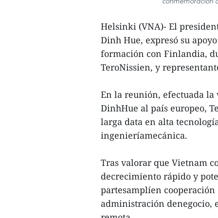
conmemoración al 
Helsinki (VNA)- El preside
Dinh Hue, expresó su apoyo
formación con Finlandia, du
TeroNissien, y representant
En la reunión, efectuada la v
DinhHue al país europeo, Te
larga data en alta tecnologí
ingenieríamecánica.
Tras valorar que Vietnam co
decrecimiento rápido y pot
partesamplíen cooperación 
administración denegocio, 
remota.