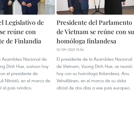
el Legislativo de
Presidente del Parlamento
se reúne con
de Vietnam se reúne con su
te de Finlandia
homóloga finlandesa
1
10/09/2021 15:04
 la Asamblea Nacional de
El presidente de la Asamblea Nacional
ng Dinh Hue, sostuvo hoy
de Vietnam, Vuong Dinh Hue, se reunió
con el presidente de
hoy con su homóloga finlandesa, Anu
uli Niinistö, en el marco de
Vehviläinen, en el marco de su visita
al al país nórdico.
oficial de dos días a ese país europeo.