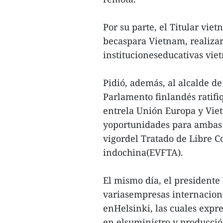
Por su parte, el Titular vie
becaspara Vietnam, realizar
institucioneseducativas viet
Pidió, además, al alcalde de
Parlamento finlandés ratifi
entrela Unión Europa y Vie
yoportunidades para ambas 
vigordel Tratado de Libre C
indochina(EVFTA).
El mismo día, el president
variasempresas internaciona
enHelsinki, las cuales expr
en elsuministro y producci