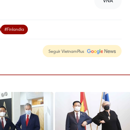
VNA
#Finlandia
Seguir VietnamPlus