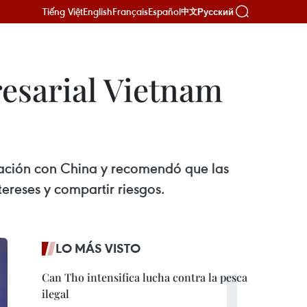
Tiếng Việt
English
Français
Español
Русский
中文
resarial Vietnam
ración con China y recomendó que las
ereses y compartir riesgos.
LO MÁS VISTO
Can Tho intensifica lucha contra la pesca
ilegal