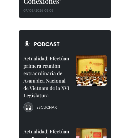
Conexiones"
07/08/2026 03:08
PODCAST
Actualidad: Efectúan
primera reunión
extraordinaria de
Asamblea Nacional
de Vietnam de la XVI
Legislatura
ESCUCHAR
Actualidad: Efectúan