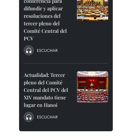
conferencia para
difundir y aplicar
resoluciones del
tercer pleno del
Comité Central del
PCV
ESCUCHAR
Actualidad: Tercer
pleno del Comité
Central del PCV del
XIV mandato tiene
lugar en Hanoi
ESCUCHAR