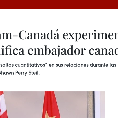
nam-Canadá experimen
alifica embajador cana
tos cuantitativos” en sus relaciones durante las 
hawn Perry Steil.