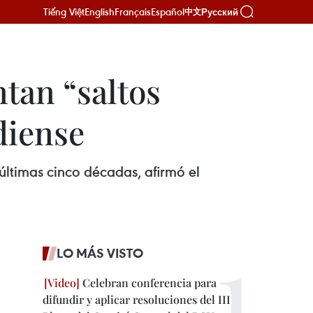
Tiếng Việt
English
Français
Español
Русский
中文
tan “saltos
diense
últimas cinco décadas, afirmó el
LO MÁS VISTO
Celebran conferencia para
difundir y aplicar resoluciones del III