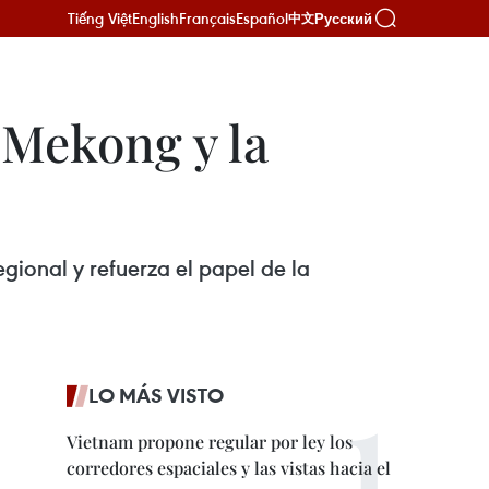
Tiếng Việt
English
Français
Español
Русский
中文
 Mekong y la
ional y refuerza el papel de la
LO MÁS VISTO
Vietnam propone regular por ley los
corredores espaciales y las vistas hacia el