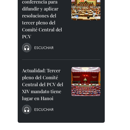
conferencia para
difundir y aplicar
resoluciones del
tercer pleno del
Comité Central del
PCV
ESCUCHAR
Actualidad: Tercer
pleno del Comité
Central del PCV del
XIV mandato tiene
lugar en Hanoi
ESCUCHAR