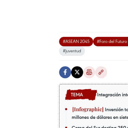
#ASEAN 2045
#Foro del Futur
#juventud
Integración in
Inversión to
millones de dólares en sie
Corea del Sur destina 250 m