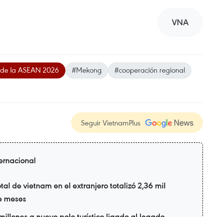
VNA
o de la ASEAN 2026
#Mekong
#cooperación regional
Seguir VietnamPlus
ternacional
tal de vietnam en el extranjero totalizó 2,36 mil
te meses
illones a nuevo polo turístico ligado al legado