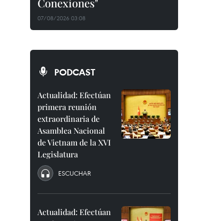
Conexiones"
07/08/2026 03:08
PODCAST
Actualidad: Efectúan
primera reunión
extraordinaria de
Asamblea Nacional
de Vietnam de la XVI
Legislatura
ESCUCHAR
Actualidad: Efectúan