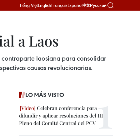
Tiếng Việt
English
Français
Español
Русский
中文
ial a Laos
u contraparte laosiana para consolidar
respectivas causas revolucionarias.
LO MÁS VISTO
Celebran conferencia para
difundir y aplicar resoluciones del III
Pleno del Comité Central del PCV