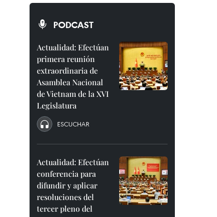
PODCAST
Actualidad: Efectúan
primera reunión
extraordinaria de
Asamblea Nacional
de Vietnam de la XVI
Legislatura
ESCUCHAR
Actualidad: Efectúan
conferencia para
difundir y aplicar
resoluciones del
tercer pleno del