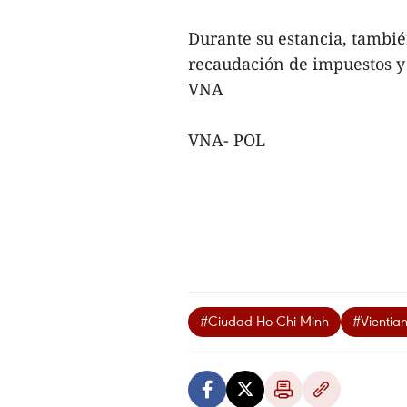
Durante su estancia, tambi
recaudación de impuestos y
VNA
VNA- POL
#Ciudad Ho Chi Minh
#Vientia