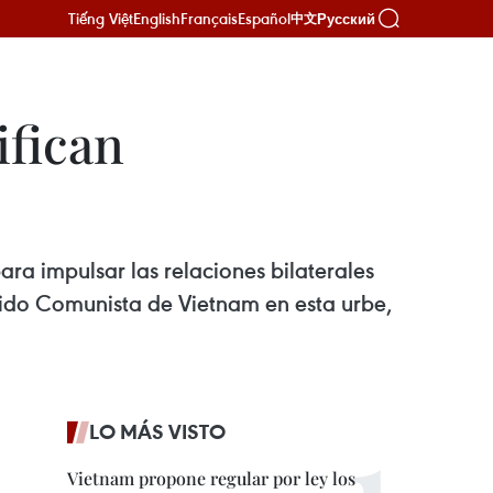
Tiếng Việt
English
Français
Español
Русский
中文
ifican
ra impulsar las relaciones bilaterales
artido Comunista de Vietnam en esta urbe,
LO MÁS VISTO
Vietnam propone regular por ley los