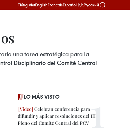
Tiếng Việt
English
Français
Español
Русский
中文
aos
arlo una tarea estratégica para la
ntrol Disciplinario del Comité Central
LO MÁS VISTO
Celebran conferencia para
difundir y aplicar resoluciones del III
Pleno del Comité Central del PCV