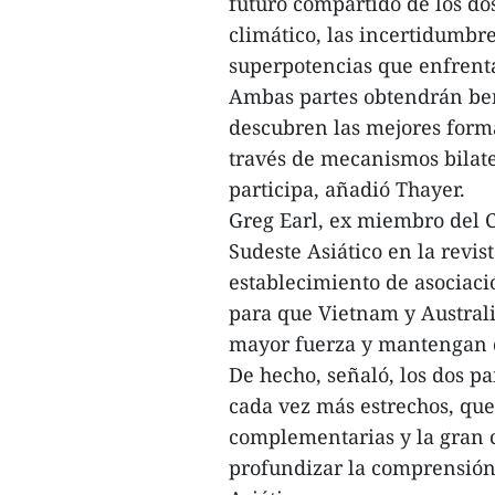
futuro compartido de los do
climático, las incertidumbr
superpotencias que enfrenta
Ambas partes obtendrán ben
descubren las mejores form
través de mecanismos bilate
participa, añadió Thayer.
Greg Earl, ex miembro del 
Sudeste Asiático en la revis
establecimiento de asociació
para que Vietnam y Australi
mayor fuerza y mantengan d
De hecho, señaló, los dos p
cada vez más estrechos, que
complementarias y la gran
profundizar la comprensión 