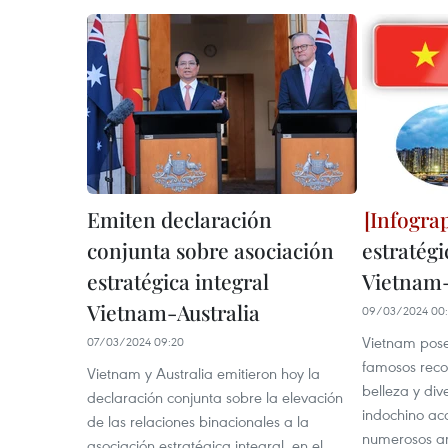
Emiten declaración
conjunta sobre asociación
estratégi
estratégica integral
Vietnam-
Vietnam-Australia
09/03/2024 00:
Vietnam pose
07/03/2024 09:20
famosos reco
Vietnam y Australia emitieron hoy la
belleza y div
declaración conjunta sobre la elevación
indochino ac
de las relaciones binacionales a la
numerosos am
asociación estratégica integral, en el