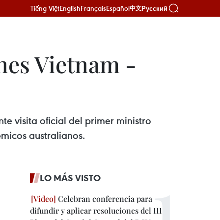
Tiếng Việt
English
Français
Español
Русский
中文
ones Vietnam -
e visita oficial del primer ministro
micos australianos.
LO MÁS VISTO
Celebran conferencia para
difundir y aplicar resoluciones del III