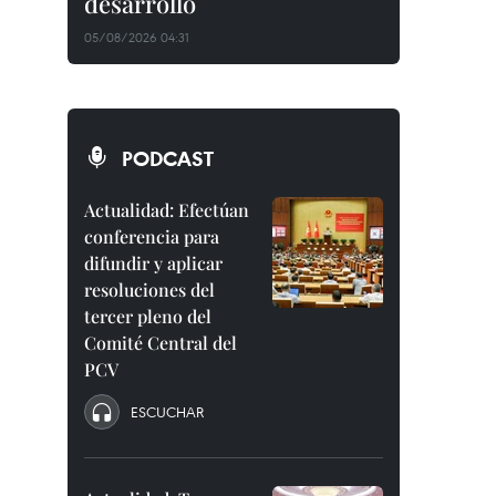
desarrollo
05/08/2026 04:31
PODCAST
Actualidad: Efectúan
conferencia para
difundir y aplicar
resoluciones del
tercer pleno del
Comité Central del
PCV
ESCUCHAR