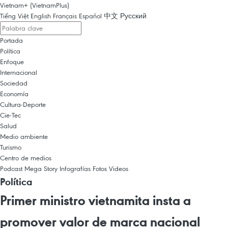
Vietnam+ (VietnamPlus)
Tiếng Việt
English
Français
Español
中文
Русский
Portada
Política
Enfoque
Internacional
Sociedad
Economía
Cultura-Deporte
Cie-Tec
Salud
Medio ambiente
Turismo
Centro de medios
Podcast
Mega Story
Infografías
Fotos
Videos
Política
Primer ministro vietnamita insta a
promover valor de marca nacional