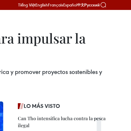
Tiếng Việt
English
Français
Español
Русский
中文
ra impulsar la
rica y promover proyectos sostenibles y
LO MÁS VISTO
Can Tho intensifica lucha contra la pesca
ilegal