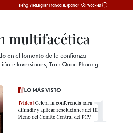
Tiếng Việt
English
Français
Español
Русский
中文
 multifacética
do en el fomento de la confianza
ación e Inversiones, Tran Quoc Phuong.
LO MÁS VISTO
Celebran conferencia para
difundir y aplicar resoluciones del III
Pleno del Comité Central del PCV