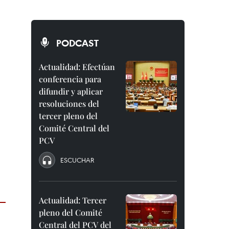
PODCAST
Actualidad: Efectúan
conferencia para
difundir y aplicar
resoluciones del
tercer pleno del
Comité Central del
PCV
ESCUCHAR
Actualidad: Tercer
pleno del Comité
Central del PCV del