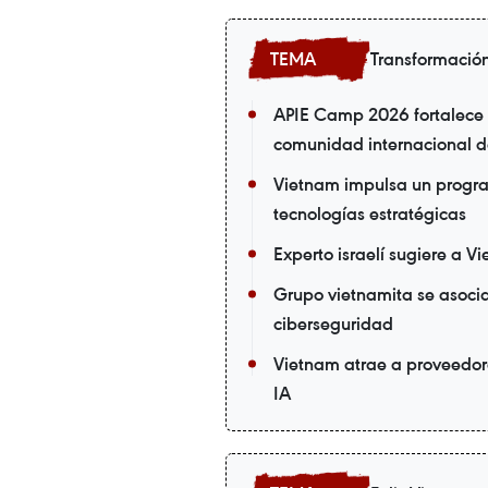
Transformación
APIE Camp 2026 fortalece l
comunidad internacional de
Vietnam impulsa un progra
tecnologías estratégicas
Experto israelí sugiere a V
Grupo vietnamita se asoc
ciberseguridad
Vietnam atrae a proveedor
IA