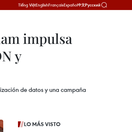
Tiếng Việt
English
Français
Español
Русский
中文
nam impulsa
DN y
alización de datos y una campaña
LO MÁS VISTO