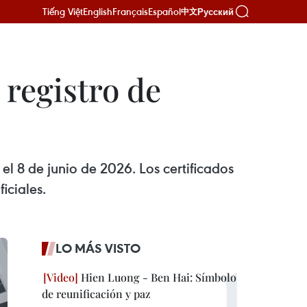
Tiếng Việt
English
Français
Español
Русский
中文
 registro de
l 8 de junio de 2026. Los certificados
iciales.
LO MÁS VISTO
Hien Luong - Ben Hai: Símbolo
de reunificación y paz