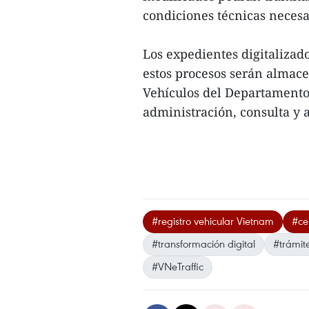
condiciones técnicas necesa
Los expedientes digitalizad
estos procesos serán almace
Vehículos del Departamento d
administración, consulta y 
#registro vehicular Vietnam
#cer
#transformación digital
#trámite
#VNeTraffic