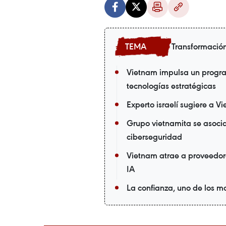
Transformación
Vietnam impulsa un progra
tecnologías estratégicas
Experto israelí sugiere a V
Grupo vietnamita se asoc
ciberseguridad
Vietnam atrae a proveedor
IA
La confianza, uno de los m