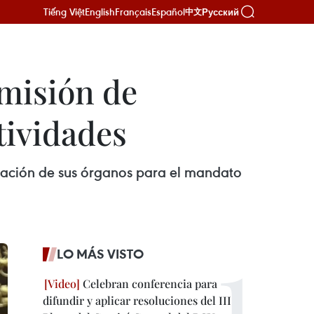
Tiếng Việt
English
Français
Español
Русский
中文
omisión de
tividades
ización de sus órganos para el mandato
LO MÁS VISTO
Celebran conferencia para
difundir y aplicar resoluciones del III