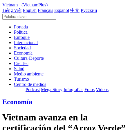
Vietnam+ (VietnamPlus)
Tiếng Việt
English
Français
Español
中文
Русский
Portada
Política
Enfoque
Internacional
Sociedad
Economía
Cultura-Deporte
Cie-Tec
Salud
Medio ambiente
Turismo
Centro de medios
Podcast
Mega Story
Infografías
Fotos
Videos
Economía
Vietnam avanza en la
certificación del “Arroz Verde”